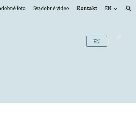
adobné foto
Svadobné video
Kontakt
EN
ion
EN