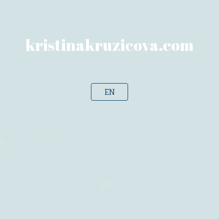
kristinakruzicova.com
EN